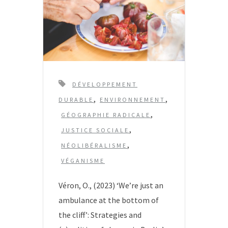
T
DÉVELOPPEMENT
a
,
,
DURABLE
ENVIRONNEMENT
g
,
GÉOGRAPHIE RADICALE
s
,
JUSTICE SOCIALE
,
NÉOLIBÉRALISME
VÉGANISME
Véron, O., (2023) ‘We’re just an
ambulance at the bottom of
the cliff’: Strategies and