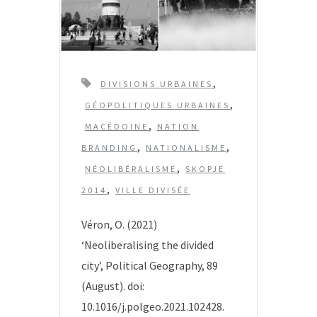
T
,
DIVISIONS URBAINES
a
,
GÉOPOLITIQUES URBAINES
g
,
MACÉDOINE
NATION
s
,
,
BRANDING
NATIONALISME
,
NÉOLIBÉRALISME
SKOPJE
,
2014
VILLE DIVISÉE
Véron, O. (2021)
‘Neoliberalising the divided
city’, Political Geography, 89
(August). doi:
10.1016/j.polgeo.2021.102428.