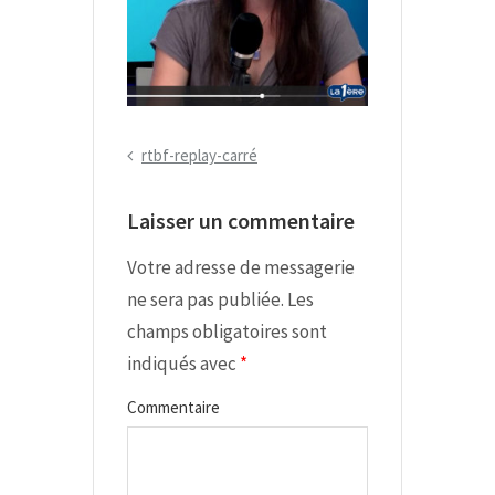
P
rtbf-replay-carré
N
r
a
Laisser un commentaire
e
v
v
Votre adresse de messagerie
i
i
ne sera pas publiée.
Les
g
o
champs obligatoires sont
a
u
indiqués avec
*
s
t
Commentaire
P
i
o
o
s